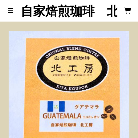
自家焙煎珈琲 北工