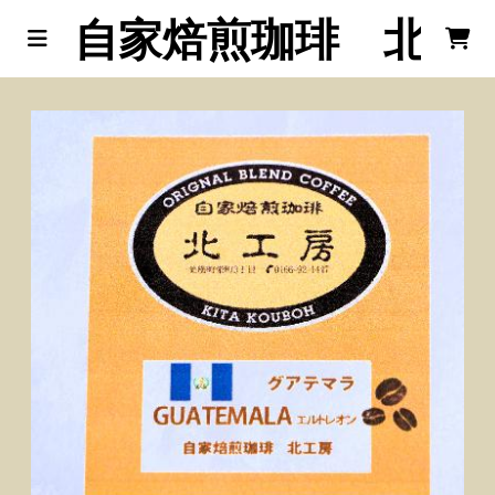
自家焙煎珈琲 北工